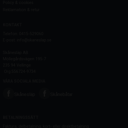
Policy & cookies
Reklamation & retur
KONTAKT
Telefon: 0415-529060
E-post: info@skaneslap.se
Skånesläp AB
Möllegårdsvägen 195-7
235 94 Vellinge
Org.556724-9734
VÅRA SOCIALA MEDIA
Skånesläp
Skånebåtar
BETALNINGSSÄTT
Faktura, delbetalning, kort- eller direktbetalning