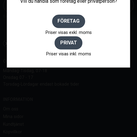
Vill du handla som företag eller privatperson?
Dina personuppgifter behandlas i enlighet med vår
integritetspolicy
.
FÖRETAG
Priser visas exkl. moms
PRIVAT
Priser visas inkl. moms
ÖPPETTIDER:
Måndag-Tisdag, 07-18
Onsdag 07 - 17
Torsdag-Lördagar endast bokade tider
INFORMATION
Om oss
Mina sidor
Kundtjänst
Köpvillkor