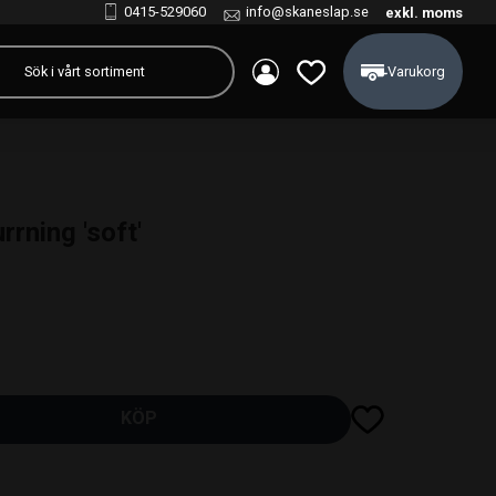
0415-529060
info@skaneslap.se
exkl. moms
Kundvagn
Favoriter
rning 'soft'
Lägg till i favoriter
KÖP