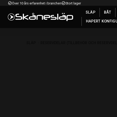
check_circle_outline
check_circle_outline
Över 10 års erfarenhet i branchen
Stort lager
SLÄP
BÅT
HAPERT KONFIG
SLÄP
RESERVDELAR (TILLBEHÖR OCH RESERVDE