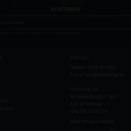
NYHETSBREV
gifter behandlas i enlighet med vår
integritetspolicy
.
N
KONTAKT
Telefon: 0415-529060
E-post: info@skaneslap.se
Skånesläp AB
Möllegårdsvägen 195-7
kies
235 94 Vellinge
& retur
Org.556724-9734
VÅRA SOCIALA MEDIA