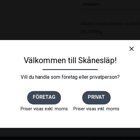
Artikelnr
Modell med svirvelkrok dire
till 1500kg.
close
Välkommen till Skånesläp!
Vill du handla som företag eller privatperson?
FÖRETAG
PRIVAT
Priser visas exkl. moms
Priser visas inkl. moms