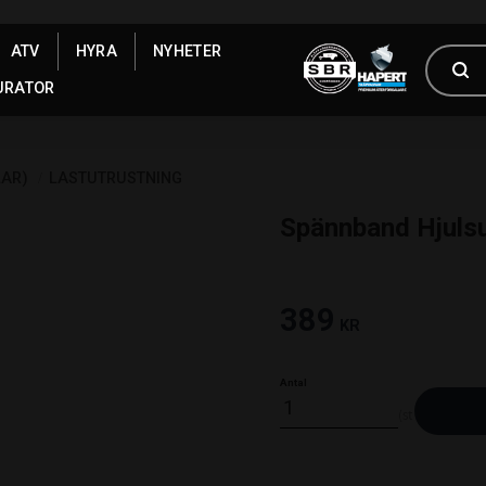
ATV
HYRA
NYHETER
URATOR
LAR)
LASTUTRUSTNING
Spännband Hjulsur
389
KR
Antal
st