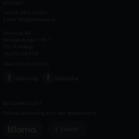
KONTAKT
Telefon: 0415-529060
E-post: info@skaneslap.se
Skånesläp AB
Möllegårdsvägen 195-7
235 94 Vellinge
Org.556724-9734
VÅRA SOCIALA MEDIA
Skånesläp
Skånebåtar
BETALNINGSSÄTT
Faktura, delbetalning, kort- eller direktbetalning