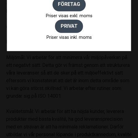
- att alla tillbud och olyckor som inträffar utreds så att vi
FÖRETAG
kan vidta åtgärder,
Priser visas exkl. moms
- att vi har ett tydligt och synligt ledarskap med respekt
PRIVAT
och omsorg om alla medarbetare,
Priser visas inkl. moms
Upprättat av Magnus Toorell
Miljömål: Vi arbetar för att minimera vår miljöpåverkan på
ett negativt sätt. Detta gör vi främst genom att strukturera
våra leveranser så att de sker på ett miljöeffektivt sätt
eftersom vi konstaterat att det är inom detta område som
vi kan göra störst skillnad. Vi arbetar efter rutiner som
grundar sig på ISO 14001
Kvalitetsmål: Vi arbetar för att ha nöjda kunder, leverera
produkter med bästa kvalité, ha god leveransprecision
med en strävan är att ha minimala reklamationer. Därför
utbildar vi vår personal löpande i produktkännedom, kvalité