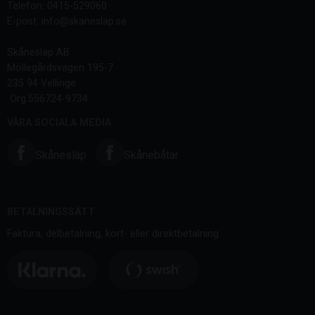
Telefon: 0415-529060
E-post: info@skaneslap.se
Skånesläp AB
Möllegårdsvägen 195-7
235 94 Vellinge
Org.556724-9734
VÅRA SOCIALA MEDIA
Skånesläp
Skånebåtar
BETALNINGSSÄTT
Faktura, delbetalning, kort- eller direktbetalning