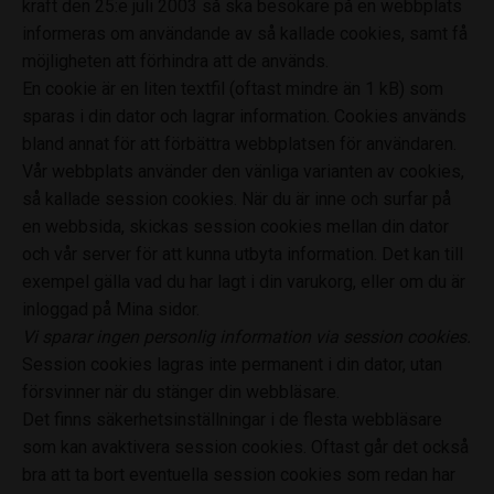
kraft den 25:e juli 2003 så ska besökare på en webbplats
informeras om användande av så kallade cookies, samt få
möjligheten att förhindra att de används.
En cookie är en liten textfil (oftast mindre än 1 kB) som
sparas i din dator och lagrar information. Cookies används
bland annat för att förbättra webbplatsen för användaren.
Vår webbplats använder den vänliga varianten av cookies,
så kallade session cookies. När du är inne och surfar på
en webbsida, skickas session cookies mellan din dator
och vår server för att kunna utbyta information. Det kan till
exempel gälla vad du har lagt i din varukorg, eller om du är
inloggad på Mina sidor.
Vi sparar ingen personlig information via session cookies.
Session cookies lagras inte permanent i din dator, utan
försvinner när du stänger din webbläsare.
Det finns säkerhetsinställningar i de flesta webbläsare
som kan avaktivera session cookies. Oftast går det också
bra att ta bort eventuella session cookies som redan har