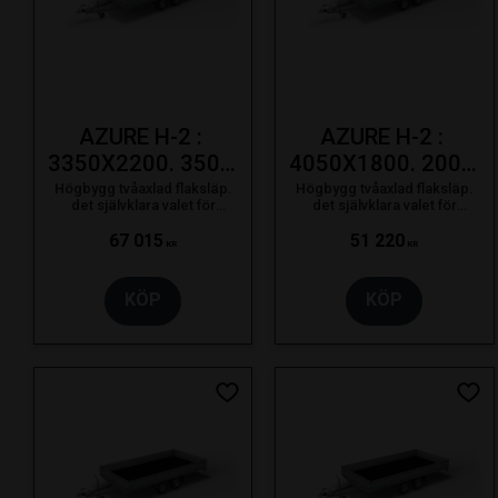
AZURE H-2 : 
AZURE H-2 : 
3350X2200. 3500 
4050X1800. 2000 
KG. 195/50R13C
KG. 195/50R13C
Högbygg tvåaxlad flaksläp.
Högbygg tvåaxlad flaksläp.
det självklara valet för
det självklara valet för
proffsanvändaren som bara
proffsanvändaren som bara
nöjer sig med det bästa.
nöjer sig med det bästa.
67 015
51 220
KR
KR
KÖP
KÖP
Lägg till i favoriter
Lägg