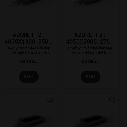
AZURE H-2 : 
AZURE H-2 : 
4050X1800. 3500 
4050X2000. 2700 
KG. 195/50R13C
KG. 195/50R13C
Högbygg tvåaxlad flaksläp.
Högbygg tvåaxlad flaksläp.
det självklara valet för
det självklara valet för
proffsanvändaren som bara
proffsanvändaren som bara
nöjer sig med det bästa.
nöjer sig med det bästa.
62 140
53 885
KR
KR
KÖP
KÖP
ill i favoriter
Lägg till i favoriter
Lägg till