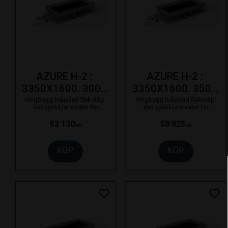
AZURE H-2 : 
AZURE H-2 : 
3350X1600. 3000 
3350X1600. 3500 
KG. 195/50R13C
KG. 195/50R13C
Högbygg tvåaxlad flaksläp.
Högbygg tvåaxlad flaksläp.
det självklara valet för
det självklara valet för
proffsanvändaren som bara
proffsanvändaren som bara
nöjer sig med det bästa.
nöjer sig med det bästa.
52 130
58 825
KR
KR
KÖP
KÖP
Lägg till i favoriter
Lägg