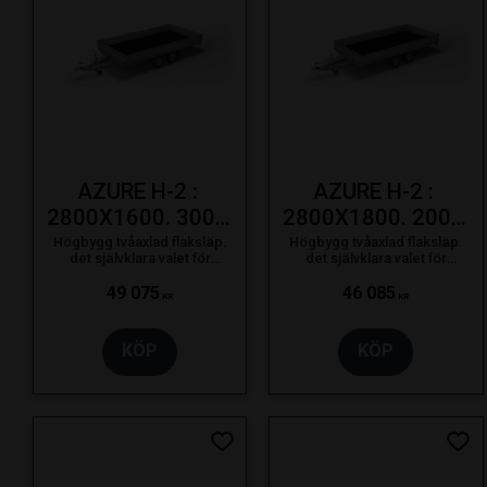
AZURE H-2 : 
AZURE H-2 : 
2800X1600. 3000 
2800X1800. 2000 
KG. 195/50R13C
KG. 195/50R13C
Högbygg tvåaxlad flaksläp.
Högbygg tvåaxlad flaksläp.
det självklara valet för
det självklara valet för
proffsanvändaren som bara
proffsanvändaren som bara
nöjer sig med det bästa.
nöjer sig med det bästa.
49 075
46 085
KR
KR
KÖP
KÖP
Lägg till i favoriter
Lägg