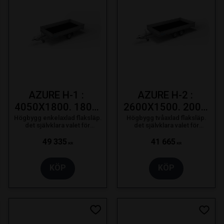
AZURE H-1 : 
AZURE H-2 : 
4050X1800. 1800 
2600X1500. 2000 
KG. 195/50R13C
KG. 195/50R13C
Högbygg enkelaxlad flaksläp.
Högbygg tvåaxlad flaksläp.
det självklara valet för
det självklara valet för
proffsanvändaren som bara
proffsanvändaren som bara
nöjer sig med det bästa.
nöjer sig med det bästa.
49 335
41 665
KR
KR
KÖP
KÖP
 till i favoriter
Lägg till i favoriter
Lägg t