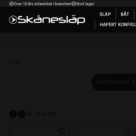
check_circle_outline
check_circle_outline
Över 10 års erfarenhet i branchen
Stort lager
SLÄP
BÅT
HAPERT KONFIG
SLÄP
SLÄPVAGNAR
49–
96
av
420
Lägg till i favoriter
Lägg