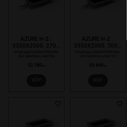
AZURE H-2 : 
AZURE H-2 : 
3350X2000. 2700 
3350X2000. 3000 
KG. 195/50R13C
KG. 195/50R13C
Högbygg tvåaxlad flaksläp.
Högbygg tvåaxlad flaksläp.
det självklara valet för
det självklara valet för
proffsanvändaren som bara
proffsanvändaren som bara
nöjer sig med det bästa.
nöjer sig med det bästa.
52 780
55 640
KR
KR
KÖP
KÖP
Lägg till i favoriter
Lägg