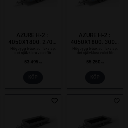
AZURE H-2 : 
AZURE H-2 : 
4050X1800. 2700 
4050X1800. 3000 
KG. 195/50R13C
KG. 195/50R13C
Högbygg tvåaxlad flaksläp.
Högbygg tvåaxlad flaksläp.
det självklara valet för
det självklara valet för
proffsanvändaren som bara
proffsanvändaren som bara
nöjer sig med det bästa.
nöjer sig med det bästa.
53 495
55 250
KR
KR
KÖP
KÖP
 till i favoriter
Lägg till i favoriter
Lägg t