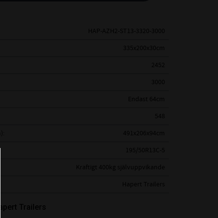
HAP-AZH2-ST13-3320-3000
335x200x30cm
2452
3000
Endast 64cm
548
)
491x206x94cm
195/50R13C-5
Kraftigt 400kg självuppvikande
Hapert Trailers
apert Trailers