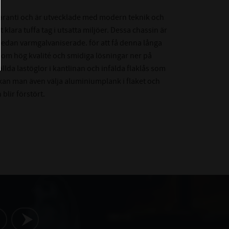
garanti och är utvecklade med modern teknik och
 klara tuffa tag i utsatta miljöer. Dessa chassin är
edan varmgalvaniserade. för att få denna långa
enom hög kvalité och smidiga lösningar ner på
fällda lastöglor i kantlinan och infälda flaklås som
p kan man även välja aluminiumplank i flaket och
blir förstört.