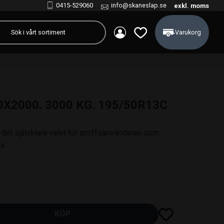
0415-529060
info@skaneslap.se
exkl. moms
Kundvagn
Favoriter
0X2000. 3000 KG. 195/50R13C
 det självklara valet för proffsanvändaren som
a.
Lägg till i favoriter
KÖP