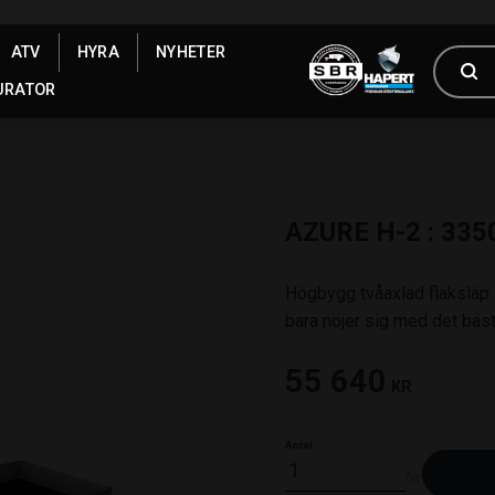
ATV
HYRA
NYHETER
URATOR
AZURE H-2 : 335
Högbygg tvåaxlad flaksläp.
bara nöjer sig med det bäst
55 640
KR
Antal
st