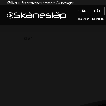
check_circle_outline
check_circle_outline
Över 10 års erfarenhet i branchen
Stort lager
SLÄP
BÅT
HAPERT KONFIG
SLÄP