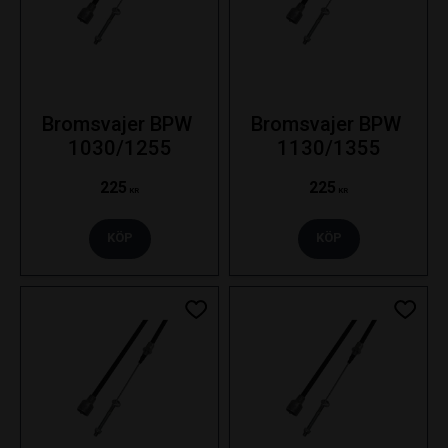
Bromsvajer BPW 
Bromsvajer BPW 
1030/1255
1130/1355
225
225
KR
KR
KÖP
KÖP
Lägg till i favoriter
Lägg ti