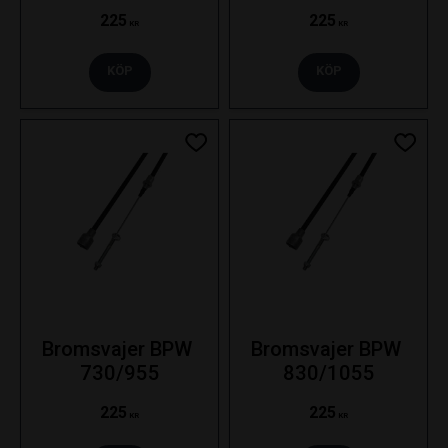
225
225
KR
KR
KÖP
KÖP
Lägg till i favoriter
Lägg ti
Bromsvajer BPW 
Bromsvajer BPW 
730/955
830/1055
225
225
KR
KR