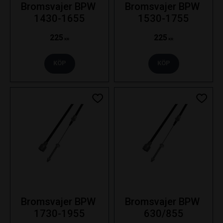
Bromsvajer BPW 
Bromsvajer BPW 
1430-1655
1530-1755
225
225
KR
KR
KÖP
KÖP
Lägg till i favoriter
Lägg ti
Bromsvajer BPW 
Bromsvajer BPW 
1730-1955
630/855