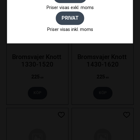
Priser visas exkl. moms
PRIVAT
Priser visas inkl. moms
Bromsvajer Knott 
Bromsvajer Knott 
1330-1520
1430-1620
225
225
KR
KR
KÖP
KÖP
Lägg till i favoriter
Lägg ti