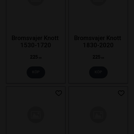
Bromsvajer Knott 
Bromsvajer Knott 
1530-1720
1830-2020
225
225
KR
KR
KÖP
KÖP
Lägg till i favoriter
Lägg ti