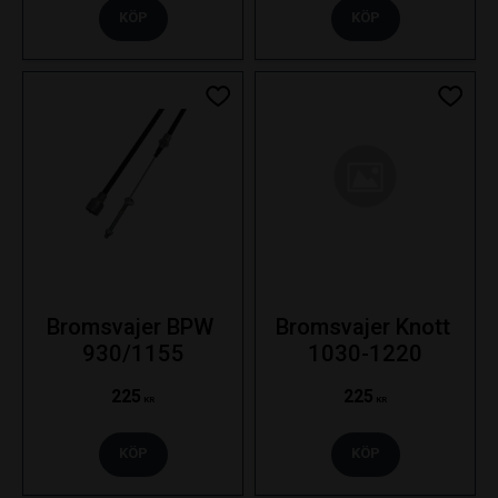
KÖP
KÖP
Lägg till i favoriter
Lägg ti
Bromsvajer BPW 
Bromsvajer Knott 
930/1155
1030-1220
225
225
KR
KR
KÖP
KÖP