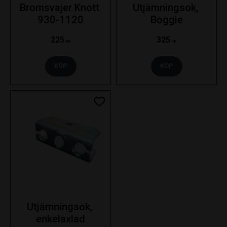
Bromsvajer Knott 
Utjämningsok, 
930-1120
Boggie
225
325
KR
KR
KÖP
KÖP
Lägg till i favoriter
Utjämningsok, 
enkelaxlad