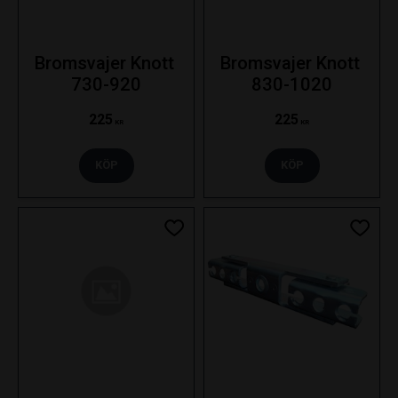
Bromsvajer Knott 
Bromsvajer Knott 
730-920
830-1020
225
225
KR
KR
KÖP
KÖP
Lägg till i favoriter
Lägg ti