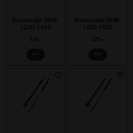
Bromsvajer BPW 
Bromsvajer BPW 
1230-1455
1330-1555
225
225
KR
KR
KÖP
KÖP
Lägg till i favoriter
Lägg ti