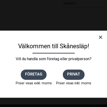
Artikelnr
close
Välkommen till Skånesläp!
Vill du handla som företag eller privatperson?
FÖRETAG
PRIVAT
Priser visas exkl. moms
Priser visas inkl. moms