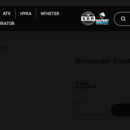
ATV
HYRA
NYHETER
URATOR
LAR)
Bromsvajer Knot
225
KR
Antal
st