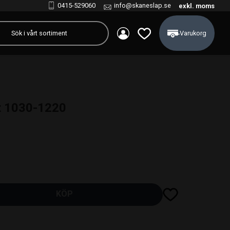
0415-529060
info@skaneslap.se
exkl. moms
Kundvagn
Favoriter
t 1030-1220
Lägg till i favoriter
KÖP