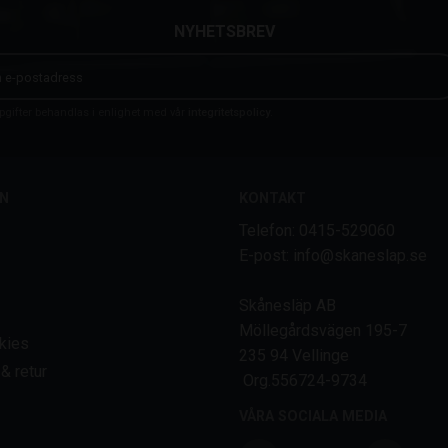
NYHETSBREV
gifter behandlas i enlighet med vår
integritetspolicy
.
N
KONTAKT
Telefon: 0415-529060
E-post: info@skaneslap.se
Skånesläp AB
Möllegårdsvägen 195-7
kies
235 94 Vellinge
& retur
Org.556724-9734
VÅRA SOCIALA MEDIA