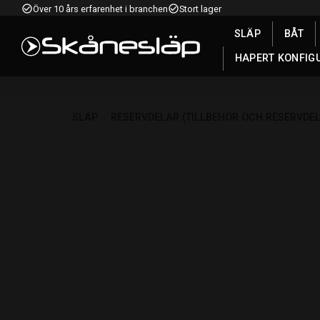
check_circle_outline
check_circle_outline
Över 10 års erfarenhet i branchen
Stort lager
SLÄP
BÅT
HAPERT KONFIG
SLÄP
RESERVDELAR (TILLBEHÖR OCH RESERVDE