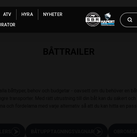
ATV
HYRA
NYHETER
URATOR
BÅTTRAILER
r alla båttyper, behov och budgetar - oavsett om du behöver en båt
ängre transporter. Med rätt utrustning till din båt kan du säkert oc
rna och fördelarna med varje alternativ så att du kan hitta en pas
LERS
BÅTUPPTAGNINGSVAGNAR
OBROMSA