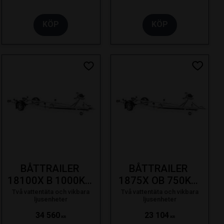
KÖP
KÖP
ill i favoriter
Lägg till i favoriter
Lägg till
BÅTTRAILER 
BÅTTRAILER 
18100X B 1000KG 
1875X OB 750KG 
18F SVÄNGB. 
18F SVÄNGB. 
Två vattentäta och vikbara
Två vattentäta och vikbara
ljusenheter
ljusenheter
LAMPA SE 19-
LAMPA SE 19-
34 560
23 104
KR
KR