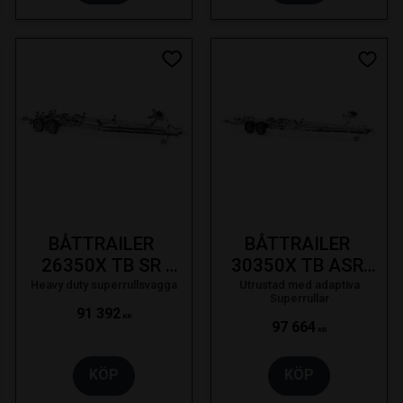
 till i favoriter
Lägg till i favoriter
Lägg t
BÅTTRAILER 
BÅTTRAILER 
26350X TB SR 
30350X TB ASR 
3500KG 26F 
3500KG SVÄNGB. 
Heavy duty superrullsvagga
Utrustad med adaptiva
Superrullar
SVÄNGB. LAMPA 
LAMPA LED BRE 
91 392
KR
97 664
SE 19-
SE 23-
KR
KÖP
KÖP