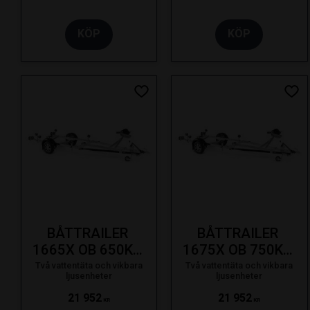
KÖP
KÖP
Lägg till i favoriter
Lägg
BÅTTRAILER 
BÅTTRAILER 
1665X OB 650KG 
1675X OB 750KG 
16F SVÄNGB. 
16F SVÄNGB. 
Två vattentäta och vikbara
Två vattentäta och vikbara
ljusenheter
ljusenheter
LAMPA SE 19-
LAMPA SE 19-
21 952
21 952
KR
KR