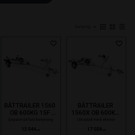
Välj sortering
Välj
ill i favoriter
Lägg till i favoriter
Lägg till
BÅTTRAILER 1560 
BÅTTRAILER 
OB 600KG 15F 
1560X OB 600KG 
FAST LAMPA SE 
15F LINDER 
Separerad fast belysning
Utrustad med skenor
19-
SVÄNGB. LAMPA 
12 544
17 024
KR
KR
SE 19-