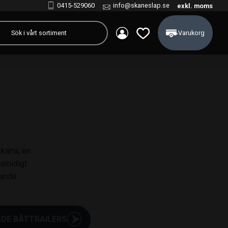
0415-529060
info@skaneslap.se
exkl. moms
Kundvagn
Favoriter
kärra, en
h smidigt
sande
DE BÅTTRAILERS