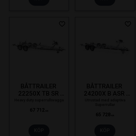
Lägg till i favoriter
Lägg
BÅTTRAILER 
BÅTTRAILER 
22250X TB SR 
24200X B ASR 
2500KG 22F 
1990KG SVÄNGB. 
Heavy duty superrullsvagga
Utrustad med adaptiva
Superrullar
SVÄNGB. LAMPA 
LAMPA LED BRE 
67 712
KR
65 728
SE 19-
SE 23-
KR
KÖP
KÖP