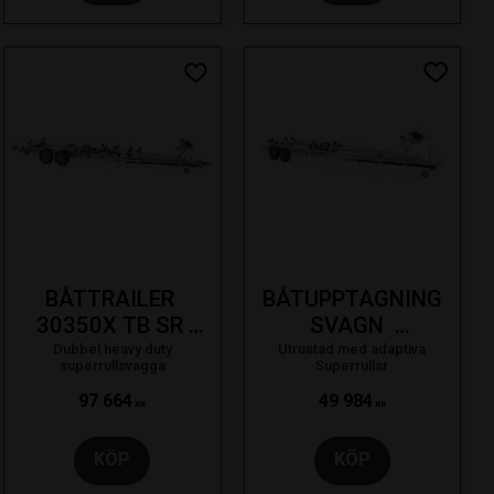
ill i favoriter
Lägg till i favoriter
Lägg till
BÅTTRAILER 
BÅTUPPTAGNING
30350X TB SR 
SVAGN  
3500KG 30F 
ST26300X T ASR 
Dubbel heavy duty
Utrustad med adaptiva
superrullsvagga
Superrullar
SVÄNGB. LAMPA 
3000KG 26F BRE 
97 664
49 984
SE 19-
23-
KR
KR
KÖP
KÖP