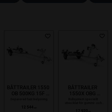
 till i favoriter
Lägg till i favoriter
Lägg t
BÅTTRAILER 1550 
BÅTTRAILER 
OB 500KG 15F 
1550X OBG 
FAST LAMPA SE 
500KG 15F 
Separerad fast belysning
Rullsystem speciellt
utvecklat för gummi- och
19-
SVÄNGB. LAMPA 
ribbåtar
12 544
KR
17 920
15F SE 19-
KR