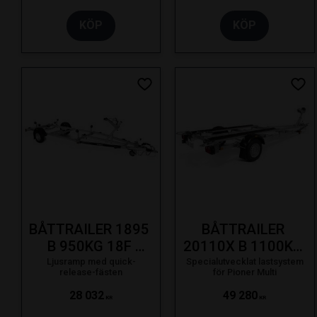
KÖP
KÖP
Lägg till i favoriter
Lägg
BÅTTRAILER 1895 
BÅTTRAILER 
B 950KG 18F 
20110X B 1100KG 
LJUSRAMP SE 19-
20F SVÄNGB.LA 
Ljusramp med quick-
Specialutvecklat lastsystem
release-fästen
för Pioner Multi
PIONER MULTI SE 
28 032
49 280
19-
KR
KR