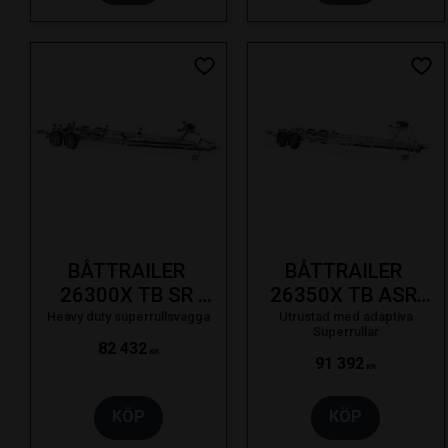
Lägg till i favoriter
Lägg
BÅTTRAILER 
BÅTTRAILER 
26300X TB SR 
26350X TB ASR 
3000KG 26F 
3500KG SVÄNGB. 
Heavy duty superrullsvagga
Utrustad med adaptiva
Superrullar
SVÄNGB. LAMPA 
LAMPA LED BRE 
82 432
KR
91 392
SE 19-
SE 23-
KR
KÖP
KÖP