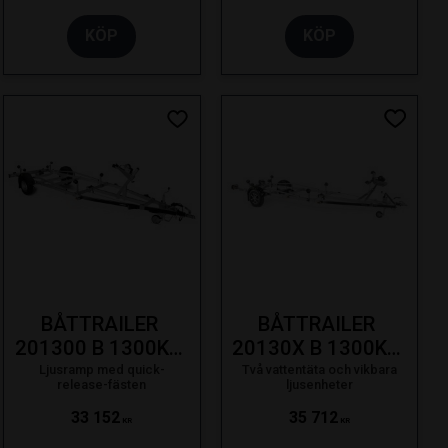
KÖP
KÖP
ill i favoriter
Lägg till i favoriter
Lägg till
BÅTTRAILER 
BÅTTRAILER 
201300 B 1300KG 
20130X B 1300KG 
20F LJUSRAMP 
20F SVÄNGB. 
Ljusramp med quick-
Två vattentäta och vikbara
release-fästen
ljusenheter
SE 19-
LAMPA SE 19-
33 152
35 712
KR
KR