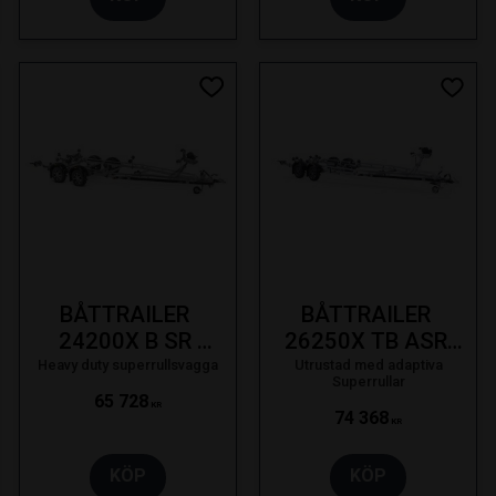
 till i favoriter
Lägg till i favoriter
Lägg t
BÅTTRAILER 
BÅTTRAILER 
24200X B SR 
26250X TB ASR 
1990KG 24F 
2500KG SVÄNGB 
Heavy duty superrullsvagga
Utrustad med adaptiva
Superrullar
SVÄNGB.  LAMPA 
LAMPA LED BRE 
65 728
KR
74 368
SE 19-
SE 23-
KR
KÖP
KÖP