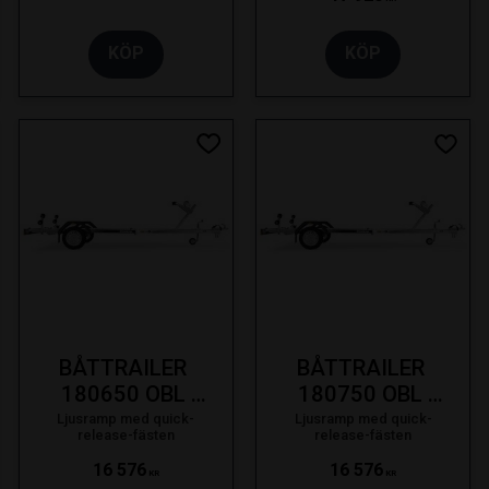
KÖP
KÖP
 till i favoriter
Lägg till i favoriter
Lägg t
BÅTTRAILER 
BÅTTRAILER 
180650 OBL 
180750 OBL 
650KG 18F 
750KG 18F 
Ljusramp med quick-
Ljusramp med quick-
release-fästen
release-fästen
LJUSRAMP KORT 
LJUSRAMP KORT 
16 576
16 576
HB SE 19-
HB SE 19-
KR
KR