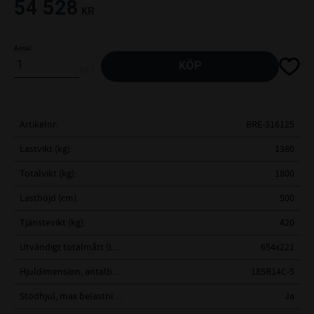
54 528
KR
Antal
Lägg til
KÖP
st
Artikelnr
BRE-316125
Lastvikt (kg)
1380
Totalvikt (kg)
1800
Lasthöjd (cm)
500
Tjänstevikt (kg)
420
Utvändigt totalmått (LxBxH cm)
654x221
Hjuldimension, antalbultar
185R14C-5
Stödhjul, max belastning (kg)
Ja