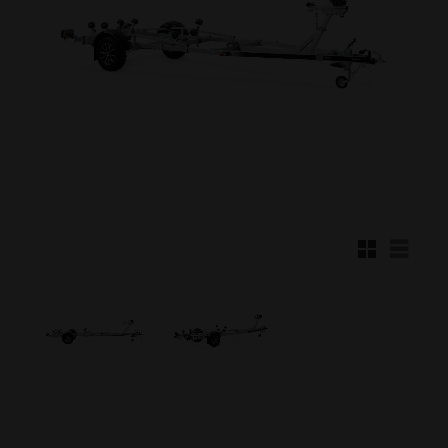
Rutnätsvy
Listvy