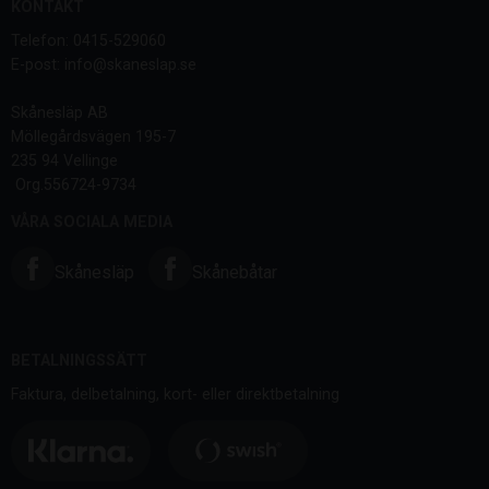
KONTAKT
Telefon: 0415-529060
E-post: info@skaneslap.se
Skånesläp AB
Möllegårdsvägen 195-7
235 94 Vellinge
Org.556724-9734
VÅRA SOCIALA MEDIA
Skånesläp
Skånebåtar
BETALNINGSSÄTT
Faktura, delbetalning, kort- eller direktbetalning