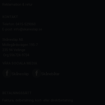
Reklamation & retur
KONTAKT
Telefon: 0415-529060
E-post: info@skaneslap.se
Skånesläp AB
Möllegårdsvägen 195-7
235 94 Vellinge
Org.556724-9734
VÅRA SOCIALA MEDIA
Skånesläp
Skånebåtar
BETALNINGSSÄTT
Faktura, delbetalning, kort- eller direktbetalning