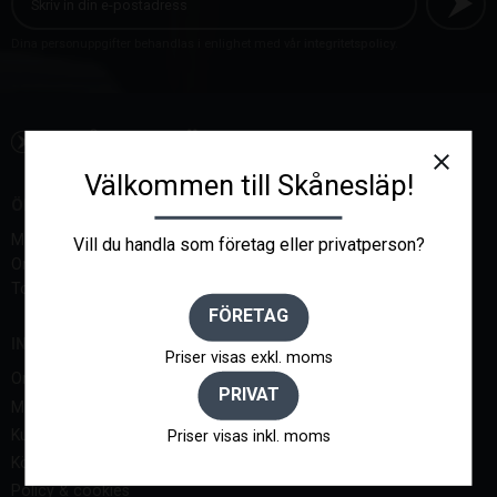
Dina personuppgifter behandlas i enlighet med vår
integritetspolicy
.
close
Välkommen till Skånesläp!
ÖPPETTIDER:
Måndag-Tisdag, 07-18
Vill du handla som företag eller privatperson?
Onsdag 07 - 17
Torsdag-Lördagar endast bokade tider
FÖRETAG
INFORMATION
Priser visas exkl. moms
Om oss
PRIVAT
Mina sidor
Kundtjänst
Priser visas inkl. moms
Köpvillkor
Policy & cookies