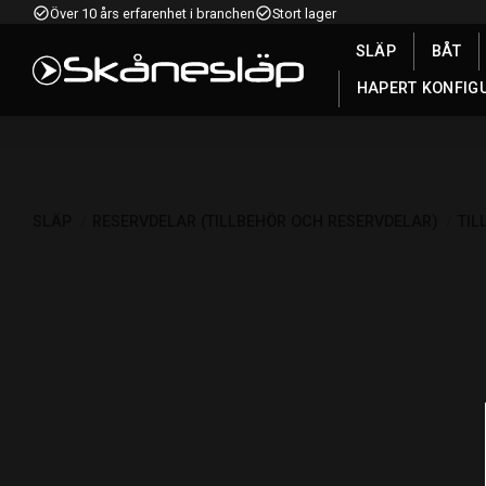
check_circle_outline
check_circle_outline
Över 10 års erfarenhet i branchen
Stort lager
SLÄP
BÅT
HAPERT KONFIG
SLÄP
RESERVDELAR (TILLBEHÖR OCH RESERVDELAR)
TIL