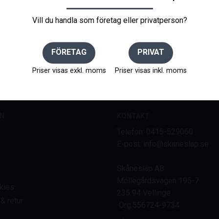
Vill du handla som företag eller privatperson?
NYHETSBREV
FÖRETAG
PRIVAT
Priser visas exkl. moms
Priser visas inkl. moms
gifter behandlas i enlighet med vår
integritetspolicy
.
N
KONTAKT
Telefon: 0415-529060
E-post: info@skaneslap.se
Skånesläp AB
Möllegårdsvägen 195-7
kies
235 94 Vellinge
& retur
Org.556724-9734