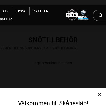
ATV
HYRA
NYHETER
URATOR
SNÖTILLBEHÖR
LBEHÖR TILL SNÖSKOTERSLÄP
SNÖTILLBEHÖR
Inga produkter hittades.
close
Välkommen till Skånesläp!