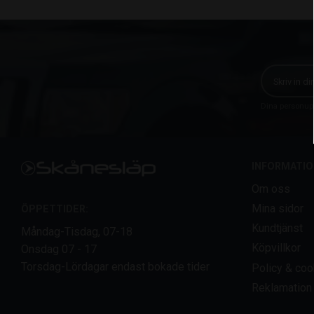
Dina personupp
INFORMATIO
Om oss
Mina sidor
ÖPPETTIDER:
Kundtjänst
Måndag-Tisdag, 07-18
Köpvillkor
Onsdag 07 - 17
Torsdag-Lördagar endast bokade tider
Policy & coo
Reklamation 