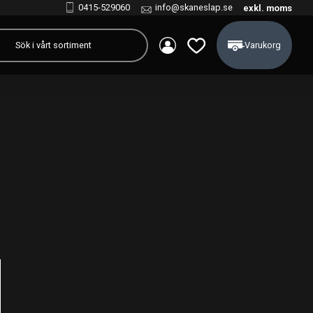
0415-529060
info@skaneslap.se
exkl. moms
Kundvagn
Favoriter