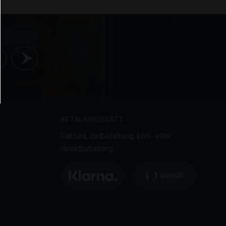
BETALNINGSSÄTT
Faktura, delbetalning, kort- eller
direktbetalning