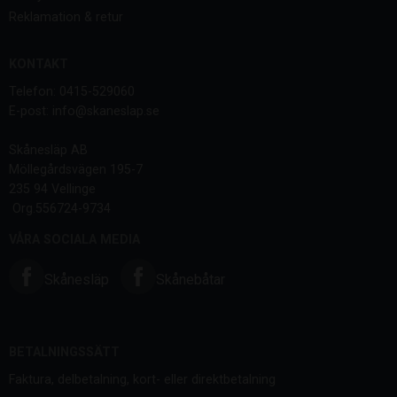
Reklamation & retur
KONTAKT
Telefon: 0415-529060
E-post: info@skaneslap.se
Skånesläp AB
Möllegårdsvägen 195-7
235 94 Vellinge
Org.556724-9734
VÅRA SOCIALA MEDIA
Skånesläp
Skånebåtar
BETALNINGSSÄTT
Faktura, delbetalning, kort- eller direktbetalning