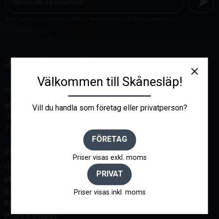
Dina personuppgifter behandlas i enlighet med vår
integritetspolicy
.
close
Välkommen till Skånesläp!
ÖPPETTIDER:
Måndag-Tisdag, 07-18
Vill du handla som företag eller privatperson?
Onsdag 07 - 17
Torsdag-Lördagar endast bokade tider
FÖRETAG
INFORMATION
Priser visas exkl. moms
Om oss
PRIVAT
Mina sidor
Kundtjänst
Priser visas inkl. moms
Köpvillkor
Policy & cookies