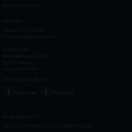
Reklamation & retur
KONTAKT
Telefon: 0415-529060
E-post: info@skaneslap.se
Skånesläp AB
Möllegårdsvägen 195-7
235 94 Vellinge
Org.556724-9734
VÅRA SOCIALA MEDIA
Skånesläp
Skånebåtar
BETALNINGSSÄTT
Faktura, delbetalning, kort- eller direktbetalning