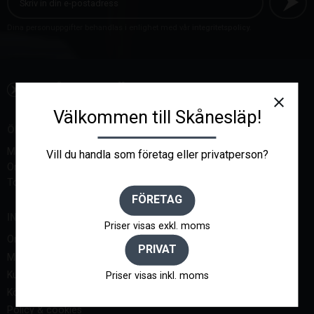
Dina personuppgifter behandlas i enlighet med vår
integritetspolicy
.
close
Välkommen till Skånesläp!
ÖPPETTIDER:
Måndag-Tisdag, 07-18
Vill du handla som företag eller privatperson?
Onsdag 07 - 17
Torsdag-Lördagar endast bokade tider
FÖRETAG
INFORMATION
Priser visas exkl. moms
Om oss
PRIVAT
Mina sidor
Kundtjänst
Priser visas inkl. moms
Köpvillkor
Policy & cookies