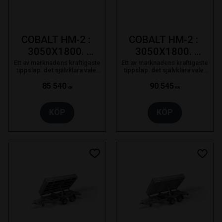
COBALT HM-2 : 
COBALT HM-2 : 
3050X1800. 
3050X1800. 
3000kg
3500kg
Ett av marknadens kraftigaste
Ett av marknadens kraftigaste
tippsläp. det självklara valet
tippsläp. det självklara valet
för proffsanvändaren som
för proffsanvändaren som
bara nöjer sig med det bästa.
bara nöjer sig med det bästa.
85 540
90 545
KR
KR
KÖP
KÖP
 till i favoriter
Lägg till i favoriter
Lägg t