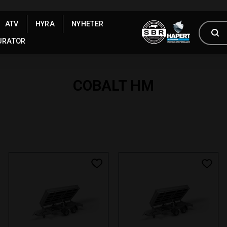
ATV
HYRA
NYHETER
URATOR
COBALT HM
 till i favoriter
Lägg till i favoriter
Lägg t