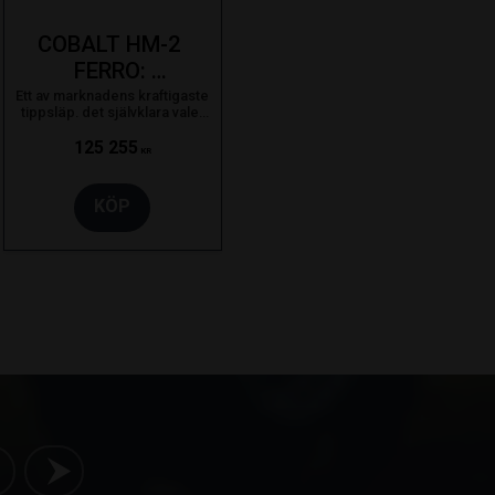
COBALT HM-2 
FERRO: 
4050X2000. 
Ett av marknadens kraftigaste
tippsläp. det självklara valet
3500kg 
för proffsanvändaren som
bara nöjer sig med det bästa.
125 255
Bladfjädring
KR
KÖP