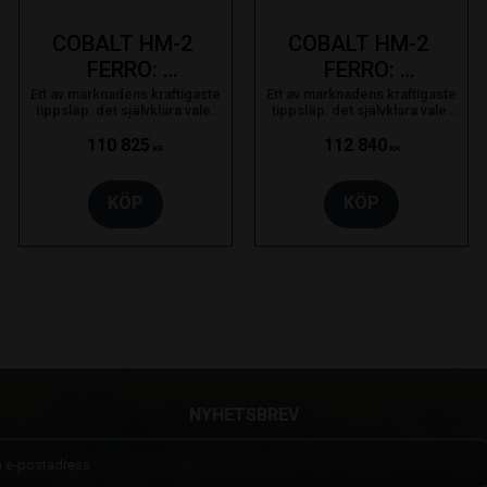
COBALT HM-2 
COBALT HM-2 
FERRO: 
FERRO: 
3350X2000. 
3750X1800. 
Ett av marknadens kraftigaste
Ett av marknadens kraftigaste
tippsläp. det självklara valet
tippsläp. det självklara valet
3500kg 
3500kg 
för proffsanvändaren som
för proffsanvändaren som
bara nöjer sig med det bästa.
bara nöjer sig med det bästa.
110 825
112 840
Bladfjädring
Bladfjädring
KR
KR
KÖP
KÖP
NYHETSBREV