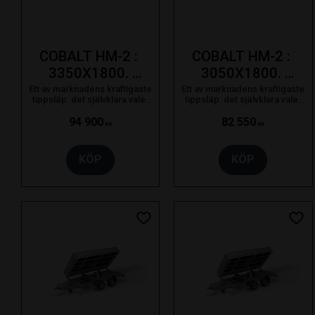
COBALT HM-2 : 
COBALT HM-2 : 
3350X1800. 
3050X1800. 
3500kg
2700kg
Ett av marknadens kraftigaste
Ett av marknadens kraftigaste
tippsläp. det självklara valet
tippsläp. det självklara valet
för proffsanvändaren som
för proffsanvändaren som
bara nöjer sig med det bästa.
bara nöjer sig med det bästa.
94 900
82 550
KR
KR
KÖP
KÖP
Lägg till i favoriter
Lägg