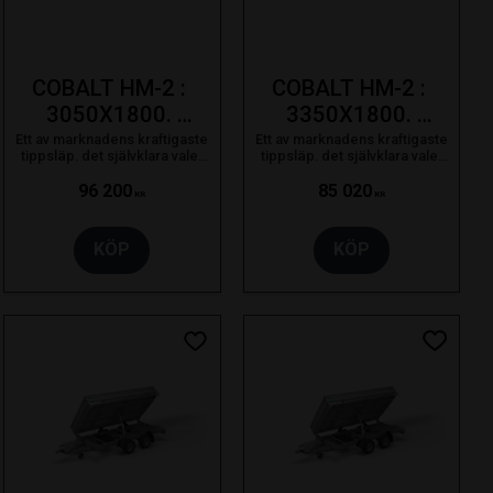
COBALT HM-2 : 
COBALT HM-2 : 
3050X1800. 
3350X1800. 
3500kg. 
2700kg
Ett av marknadens kraftigaste
Ett av marknadens kraftigaste
tippsläp. det självklara valet
tippsläp. det självklara valet
Bladfjädring
för proffsanvändaren som
för proffsanvändaren som
bara nöjer sig med det bästa.
bara nöjer sig med det bästa.
96 200
85 020
KR
KR
KÖP
KÖP
ill i favoriter
Lägg till i favoriter
Lägg till