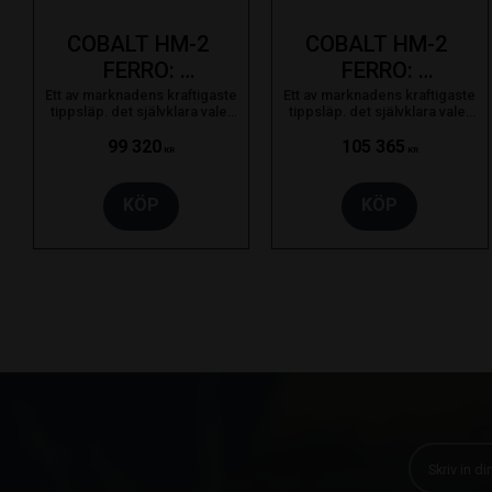
COBALT HM-2 
COBALT HM-2 
FERRO: 
FERRO: 
3350X2000. 
3350X2000. 
Ett av marknadens kraftigaste
Ett av marknadens kraftigaste
tippsläp. det självklara valet
tippsläp. det självklara valet
3000kg
3500kg
för proffsanvändaren som
för proffsanvändaren som
bara nöjer sig med det bästa.
bara nöjer sig med det bästa.
99 320
105 365
KR
KR
KÖP
KÖP