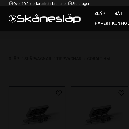
check_circle_outline
check_circle_outline
Över 10 års erfarenhet i branchen
Stort lager
SLÄP
BÅT
HAPERT KONFIG
SLÄP
SLÄPVAGNAR
TIPPVAGNAR
COBALT HM
Lägg till i favoriter
Lägg