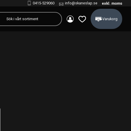
0415-529060
info@skaneslap.se
exkl. moms
Kundvagn
Favoriter