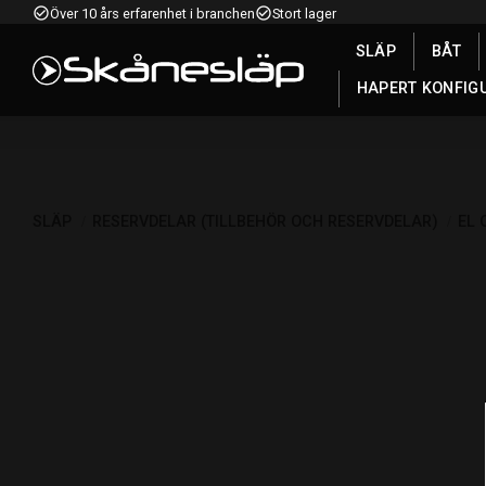
check_circle_outline
check_circle_outline
Över 10 års erfarenhet i branchen
Stort lager
SLÄP
BÅT
HAPERT KONFIG
SLÄP
RESERVDELAR (TILLBEHÖR OCH RESERVDELAR)
EL 