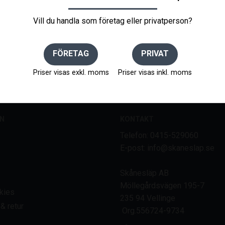
Vill du handla som företag eller privatperson?
NYHETSBREV
FÖRETAG
PRIVAT
Priser visas exkl. moms
Priser visas inkl. moms
gifter behandlas i enlighet med vår
integritetspolicy
.
N
KONTAKT
Telefon: 0415-529060
E-post: info@skaneslap.se
Skånesläp AB
Möllegårdsvägen 195-7
kies
235 94 Vellinge
& retur
Org.556724-9734