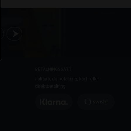
BETALNINGSSÄTT
Faktura, delbetalning, kort- eller
direktbetalning