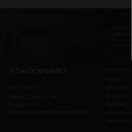
Dina personupp
INFORMATIO
Om oss
Mina sidor
ÖPPETTIDER:
Kundtjänst
Måndag-Tisdag, 07-18
Köpvillkor
Onsdag 07 - 17
Torsdag-Lördagar endast bokade tider
Policy & coo
Reklamation 