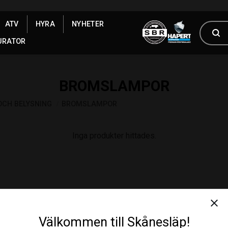
ATV
HYRA
NYHETER
URATOR
BROMSLAMPOR
OCH BELYSNING
BROMSLAMPOR
Inga produkter hittades.
close
Välkommen till Skånesläp!