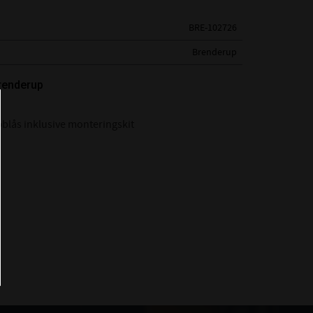
BRE-102726
Brenderup
Brenderup
blås inklusive monteringskit