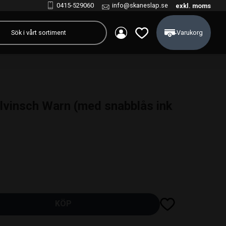
0415-529060
info@skaneslap.se
exkl. moms
Kundvagn
Favoriter
elvinsch Warn (med snabblås ink
Lägg till i favoriter
KÖP