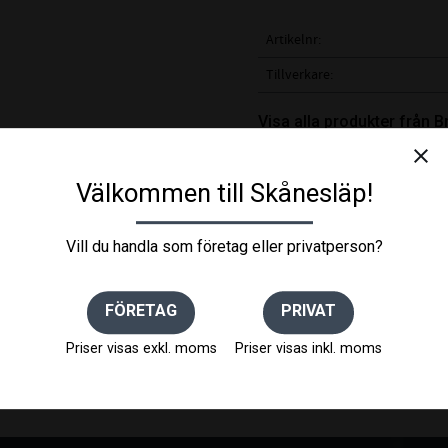
Artikelnr
Tillverkare
Visa alla produkter från 
close
För elvinsch Warn, med snab
Välkommen till Skånesläp!
Vill du handla som företag eller privatperson?
FÖRETAG
PRIVAT
Priser visas exkl. moms
Priser visas inkl. moms