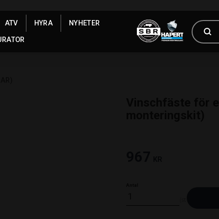
ATV
HYRA
NYHETER
URATOR
LAR)
Vinschfäste för 
monteringskit)
967
KR
Antal
st