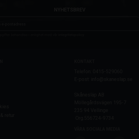
NYHETSBREV
gifter behandlas i enlighet med vår
integritetspolicy
.
N
KONTAKT
Telefon: 0415-529060
E-post: info@skaneslap.se
Skånesläp AB
Möllegårdsvägen 195-7
kies
235 94 Vellinge
& retur
Org.556724-9734
VÅRA SOCIALA MEDIA