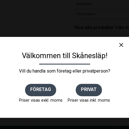
Artikelnr
Tillverkare
Visa alla produkter från 
close
Välkommen till Skånesläp!
Vill du handla som företag eller privatperson?
FÖRETAG
PRIVAT
Priser visas exkl. moms
Priser visas inkl. moms