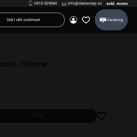
0415-529060
info@skaneslap.se
exkl. moms
Kundvagn
Favoriter
kabel - Vänster
Lägg till i favoriter
KÖP