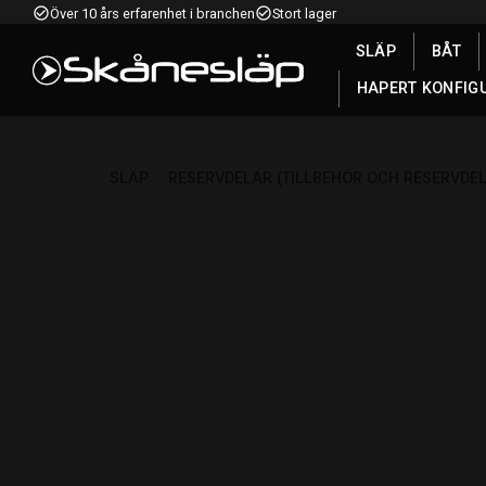
check_circle_outline
check_circle_outline
Över 10 års erfarenhet i branchen
Stort lager
SLÄP
BÅT
HAPERT KONFIG
SLÄP
RESERVDELAR (TILLBEHÖR OCH RESERVDE