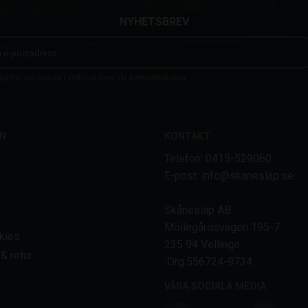
NYHETSBREV
gifter behandlas i enlighet med vår
integritetspolicy
.
N
KONTAKT
Telefon: 0415-529060
E-post: info@skaneslap.se
Skånesläp AB
Möllegårdsvägen 195-7
kies
235 94 Vellinge
& retur
Org.556724-9734
VÅRA SOCIALA MEDIA