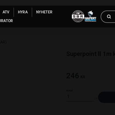
ATV
HYRA
NYHETER
URATOR
LAR)
Superpoint ll 1m 
246
KR
Antal
st