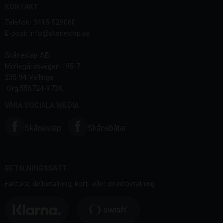
KONTAKT
Telefon: 0415-529060
E-post: info@skaneslap.se
Skånesläp AB
Möllegårdsvägen 195-7
235 94 Vellinge
Org.556724-9734
VÅRA SOCIALA MEDIA
Skånesläp
Skånebåtar
BETALNINGSSÄTT
Faktura, delbetalning, kort- eller direktbetalning