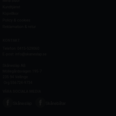
Mina sidor
Kundtjänst
Köpvillkor
Policy & cookies
Reklamation & retur
KONTAKT
Telefon: 0415-529060
E-post: info@skaneslap.se
Skånesläp AB
Möllegårdsvägen 195-7
235 94 Vellinge
Org.556724-9734
VÅRA SOCIALA MEDIA
Skånesläp
Skånebåtar