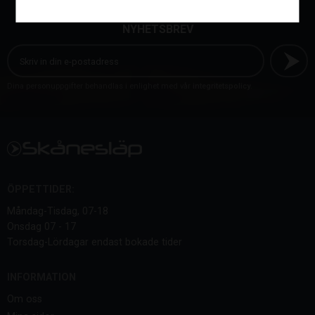
NYHETSBREV
Dina personuppgifter behandlas i enlighet med vår
integritetspolicy
.
ÖPPETTIDER:
Måndag-Tisdag, 07-18
Onsdag 07 - 17
Torsdag-Lördagar endast bokade tider
INFORMATION
Om oss