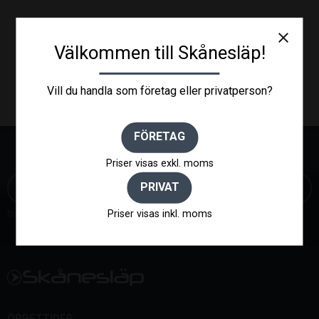
close
Välkommen till Skånesläp!
Vill du handla som företag eller privatperson?
FÖRETAG
NYHETSBREV
Priser visas exkl. moms
PRIVAT
Priser visas inkl. moms
Dina personuppgifter behandlas i enlighet med vår
integritetspolicy
.
ÖPPETTIDER: