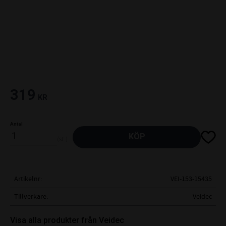
319
KR
Antal
Lägg til
KÖP
st
Artikelnr
VEI-153-15435
Tillverkare
Veidec
Visa alla produkter från Veidec