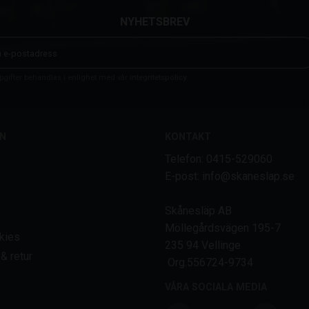
NYHETSBREV
gifter behandlas i enlighet med vår
integritetspolicy
.
N
KONTAKT
Telefon: 0415-529060
E-post: info@skaneslap.se
Skånesläp AB
Möllegårdsvägen 195-7
kies
235 94 Vellinge
& retur
Org.556724-9734
VÅRA SOCIALA MEDIA