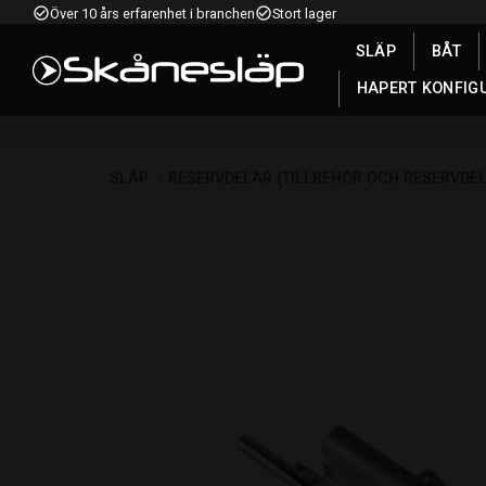
check_circle_outline
check_circle_outline
Över 10 års erfarenhet i branchen
Stort lager
SLÄP
BÅT
HAPERT KONFIG
SLÄP
RESERVDELAR (TILLBEHÖR OCH RESERVDE