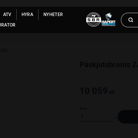
ATV
HYRA
NYHETER
URATOR
LAR)
Påskjutsbroms Z
10 059
KR
Antal
st