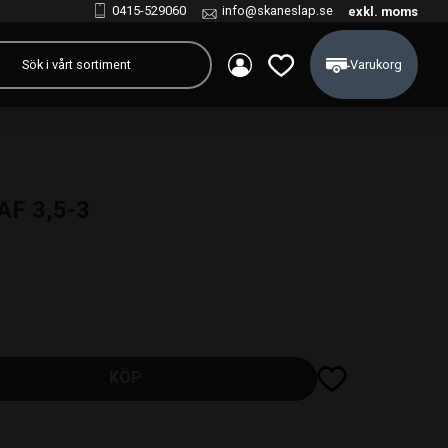
0415-529060
info@skaneslap.se
exkl. moms
Kundvagn
Favoriter
AF 3,5-3
Lägg till i favoriter
KÖP