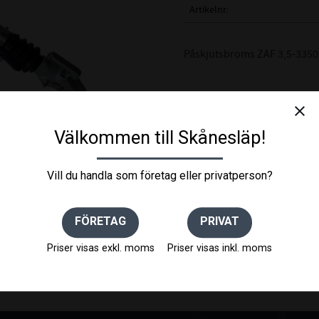
Artikelnr
Påskjutsbroms ZAF 3,5-335
close
Välkommen till Skånesläp!
Vill du handla som företag eller privatperson?
FÖRETAG
PRIVAT
Priser visas exkl. moms
Priser visas inkl. moms