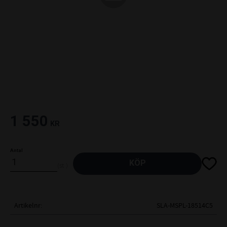
1 550
KR
Antal
Lägg til
KÖP
st
Artikelnr
SLA-MSPL-18514C5