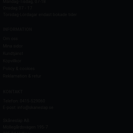
Måndag-Tisdag, 07-18
Onsdag 07 - 17
Torsdag-Lördagar endast bokade tider
INFORMATION
Om oss
Mina sidor
Kundtjänst
Köpvillkor
Policy & cookies
Reklamation & retur
KONTAKT
Telefon: 0415-529060
E-post: info@skaneslap.se
Skånesläp AB
Möllegårdsvägen 195-7