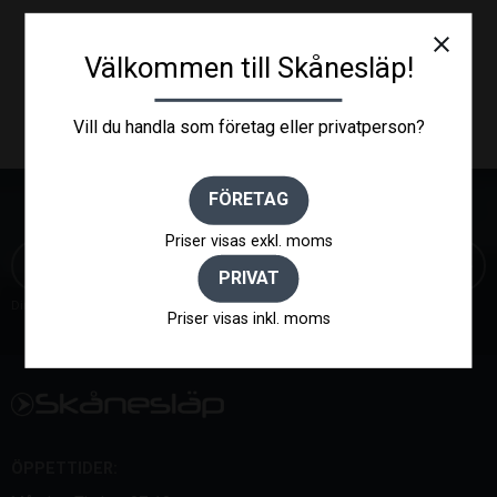
close
Välkommen till Skånesläp!
Vill du handla som företag eller privatperson?
FÖRETAG
NYHETSBREV
Priser visas exkl. moms
PRIVAT
Dina personuppgifter behandlas i enlighet med vår
integritetspolicy
.
Priser visas inkl. moms
ÖPPETTIDER: