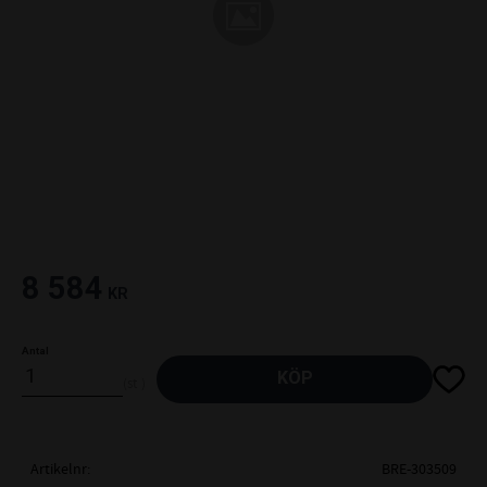
8 584
KR
Antal
Lägg til
KÖP
st
Artikelnr
BRE-303509