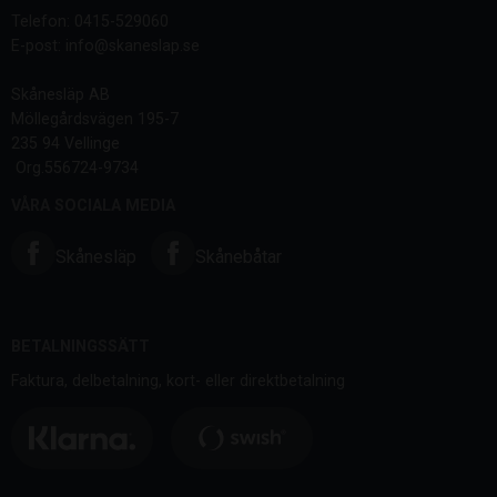
Telefon: 0415-529060
E-post: info@skaneslap.se
Skånesläp AB
Möllegårdsvägen 195-7
235 94 Vellinge
Org.556724-9734
VÅRA SOCIALA MEDIA
Skånesläp
Skånebåtar
BETALNINGSSÄTT
Faktura, delbetalning, kort- eller direktbetalning