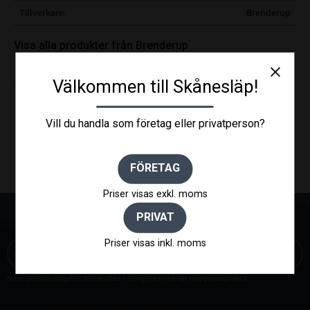
Tillverkare
Brenderup
Visa alla produkter från Brenderup
close
Välkommen till Skånesläp!
1430x2580x465mm med fällbara sidor, till 4260 (2013-)
Vill du handla som företag eller privatperson?
FÖRETAG
Priser visas exkl. moms
PRIVAT
NYHETSBREV
Priser visas inkl. moms
Dina personuppgifter behandlas i enlighet med vår
integritetspolicy
.