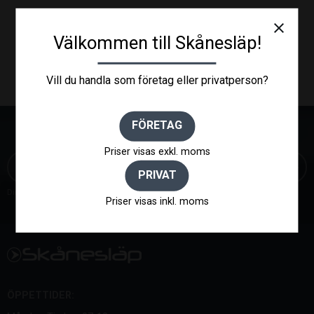
close
Välkommen till Skånesläp!
Vill du handla som företag eller privatperson?
FÖRETAG
NYHETSBREV
Priser visas exkl. moms
PRIVAT
Dina personuppgifter behandlas i enlighet med vår
integritetspolicy
.
Priser visas inkl. moms
ÖPPETTIDER: