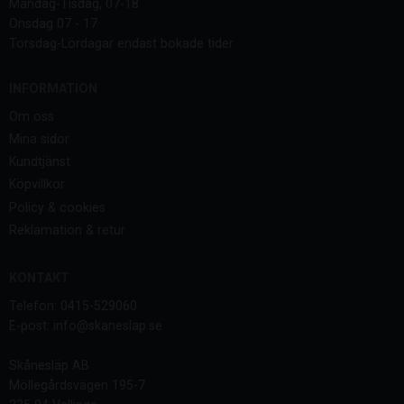
Måndag-Tisdag, 07-18
Onsdag 07 - 17
Torsdag-Lördagar endast bokade tider
INFORMATION
Om oss
Mina sidor
Kundtjänst
Köpvillkor
Policy & cookies
Reklamation & retur
KONTAKT
Telefon: 0415-529060
E-post: info@skaneslap.se
Skånesläp AB
Möllegårdsvägen 195-7