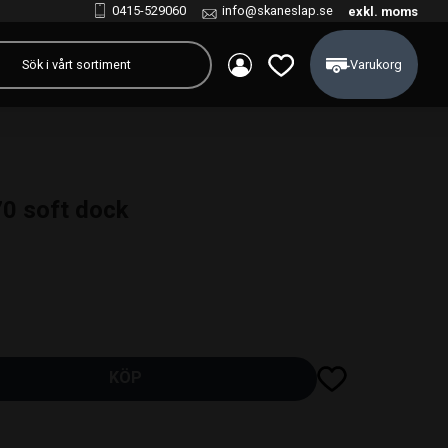
0415-529060
info@skaneslap.se
exkl. moms
Kundvagn
Favoriter
0 soft dock
Lägg till i favoriter
KÖP