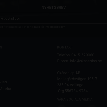
NYHETSBREV
gifter behandlas i enlighet med vår
integritetspolicy
.
N
KONTAKT
Telefon: 0415-529060
E-post: info@skaneslap.se
Skånesläp AB
Möllegårdsvägen 195-7
kies
235 94 Vellinge
& retur
Org.556724-9734
VÅRA SOCIALA MEDIA