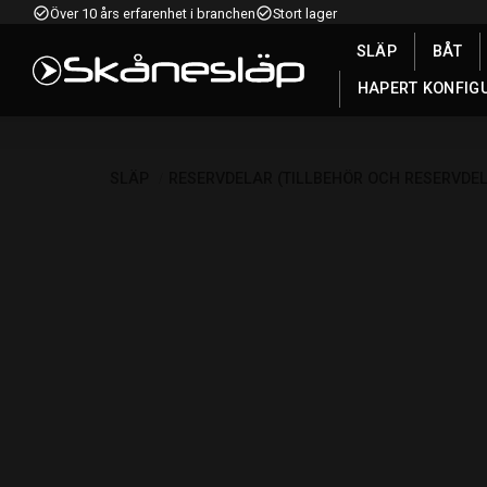
check_circle_outline
check_circle_outline
Över 10 års erfarenhet i branchen
Stort lager
SLÄP
BÅT
HAPERT KONFIG
SLÄP
RESERVDELAR (TILLBEHÖR OCH RESERVDE