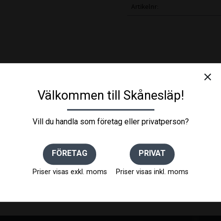
Artikelnr
close
Välkommen till Skånesläp!
Vill du handla som företag eller privatperson?
FÖRETAG
PRIVAT
Priser visas exkl. moms
Priser visas inkl. moms