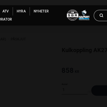
ATV
HYRA
NYHETER
URATOR
LAR)
PÅSKJUT
Kulkoppling AK27
858
KR
Antal
st