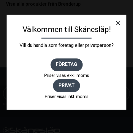
Visa alla produkter från Brenderup
Till RT / D / DX / ZS
close
Välkommen till Skånesläp!
Vill du handla som företag eller privatperson?
FÖRETAG
Priser visas exkl. moms
NYHETSBREV
PRIVAT
Priser visas inkl. moms
Dina personuppgifter behandlas i enlighet med vår
integritetspolicy
.