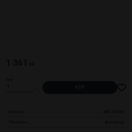
1 361
KR
Antal
Lägg til
KÖP
st
Artikelnr
BRE-102560
Tillverkare
Brenderup