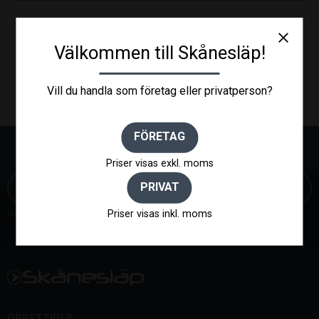
close
Välkommen till Skånesläp!
Vill du handla som företag eller privatperson?
FÖRETAG
NYHETSBREV
Priser visas exkl. moms
PRIVAT
Priser visas inkl. moms
Dina personuppgifter behandlas i enlighet med vår
integritetspolicy
.
ÖPPETTIDER: