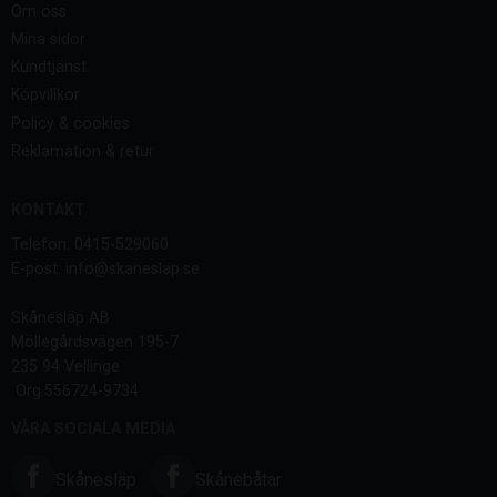
Om oss
Mina sidor
Kundtjänst
Köpvillkor
Policy & cookies
Reklamation & retur
KONTAKT
Telefon: 0415-529060
E-post: info@skaneslap.se
Skånesläp AB
Möllegårdsvägen 195-7
235 94 Vellinge
Org.556724-9734
VÅRA SOCIALA MEDIA
Skånesläp
Skånebåtar