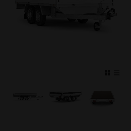
Rutnätsvy
Listvy