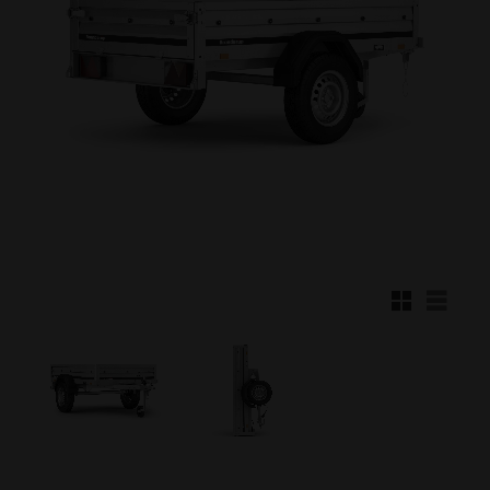
Rutnätsvy
Listvy