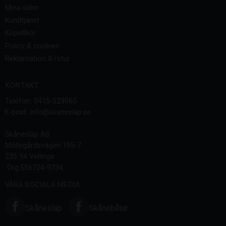
Mina sidor
Kundtjänst
Köpvillkor
Policy & cookies
Reklamation & retur
KONTAKT
Telefon: 0415-529060
E-post: info@skaneslap.se
Skånesläp AB
Möllegårdsvägen 195-7
235 94 Vellinge
Org.556724-9734
VÅRA SOCIALA MEDIA
Skånesläp
Skånebåtar