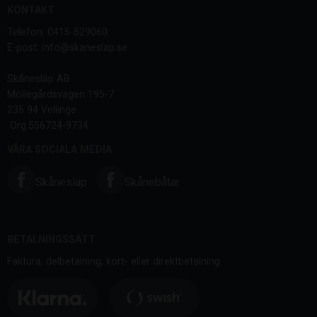
KONTAKT
Telefon: 0415-529060
E-post: info@skaneslap.se
Skånesläp AB
Möllegårdsvägen 195-7
235 94 Vellinge
Org.556724-9734
VÅRA SOCIALA MEDIA
Skånesläp
Skånebåtar
BETALNINGSSÄTT
Faktura, delbetalning, kort- eller direktbetalning