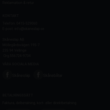
Reklamation & retur
KONTAKT
Telefon: 0415-529060
E-post: info@skaneslap.se
Skånesläp AB
Möllegårdsvägen 195-7
235 94 Vellinge
Org.556724-9734
VÅRA SOCIALA MEDIA
Skånesläp
Skånebåtar
BETALNINGSSÄTT
Faktura, delbetalning, kort- eller direktbetalning