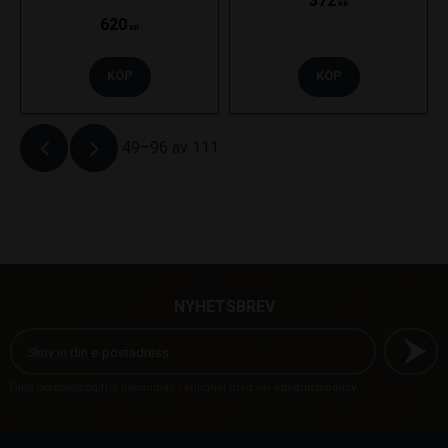
372
KR
620
KR
KÖP
KÖP
49–
96
av
111
NYHETSBREV
Dina personuppgifter behandlas i enlighet med vår
integritetspolicy
.