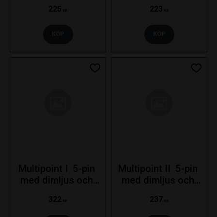
Vänster/Höger
Vänster/Höger
225
223
KR
KR
KÖP
KÖP
Lägg till i favoriter
Lägg ti
Multipoint I  5-pin 
Multipoint II  5-pin 
med dimljus och 
med dimljus och 
skyltbelysning - 
skyltbelysning - 
322
237
Vänster
Vänster
KR
KR