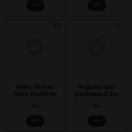
KÖP
KÖP
Lägg till i favoriter
Lägg ti
Reflex Vit med 
Regpoint liten 
fäste 76x34mm
glödlampa 0.8m 
kabel
14
65
KR
KR
KÖP
KÖP