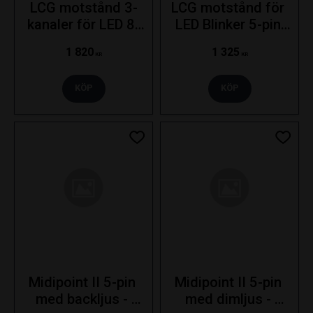
LCG motstånd 3-
LCG motstånd för 
kanaler för LED 8-
LED Blinker 5-pin 
pin 10-30V - 
10-30V
1 820
1 325
Vänster
KR
KR
KÖP
KÖP
Lägg till i favoriter
Lägg ti
Midipoint II 5-pin 
Midipoint II 5-pin 
med backljus - 
med dimljus - 