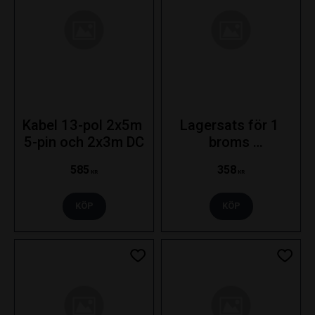
Kabel 13-pol 2x5m 
Lagersats för 1 
5-pin och 2x3m DC
broms 
(742.740.9711)
585
358
KR
KR
KÖP
KÖP
Lägg till i favoriter
Lägg ti