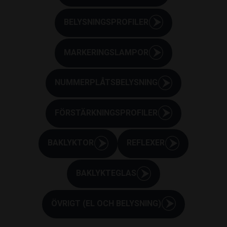
BELYSNINGSPROFILER
MARKERINGSLAMPOR
NUMMERPLÅTSBELYSNING
FÖRSTÄRKNINGSPROFILER
BAKLYKTOR
REFLEXER
BAKLYKTEGLAS
ÖVRIGT (EL OCH BELYSNING)