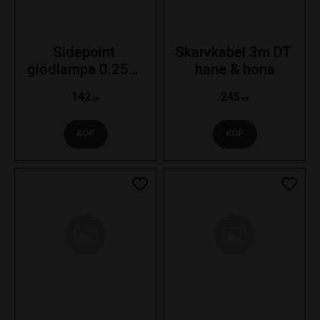
Sidepoint 
Skarvkabel 3m DT 
glödlampa 0.25m 
hane & hona
kabel rakt fäste - 
142
245
Orange
KR
KR
KÖP
KÖP
Lägg till i favoriter
Lägg ti