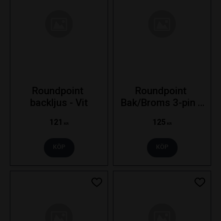
Roundpoint 
Roundpoint 
backljus - Vit
Bak/Broms 3-pin - 
Röd
121
125
KR
KR
KÖP
KÖP
Lägg till i favoriter
Lägg ti