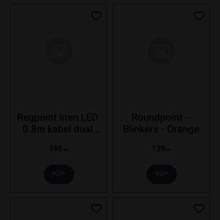
Lägg till i favoriter
Lägg ti
Regpoint liten LED 
Roundpoint - 
0.8m kabel dual 
Blinkers - Orange
voltage 12-24V
165
139
KR
KR
KÖP
KÖP
Lägg till i favoriter
Lägg ti