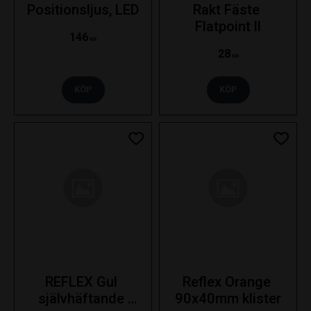
Positionsljus, LED
Rakt Fäste 
Flatpoint ll
146
KR
28
KR
KÖP
KÖP
Lägg till i favoriter
Lägg ti
REFLEX Gul 
Reflex Orange 
självhäftande 
90x40mm klister