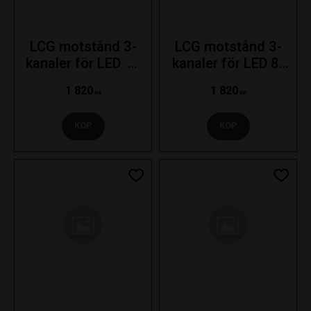
LCG motstånd 3-
LCG motstånd 3-
kanaler för LED  5-
kanaler för LED 8-
pin 10-30V
pin 10-30V - Höger
1 820
1 820
KR
KR
KÖP
KÖP
Lägg till i favoriter
Lägg ti