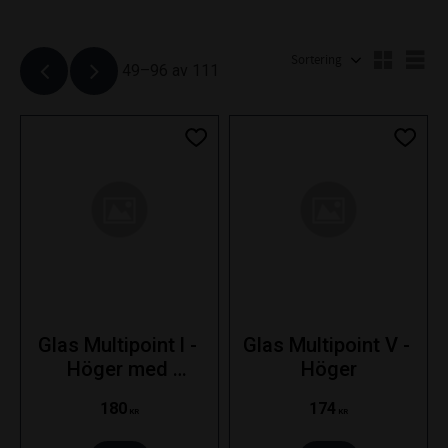
Välj sortering
Väl
49–
96
av
111
Lägg till i favoriter
Lägg ti
Glas Multipoint l - 
Glas Multipoint V - 
Höger med 
Höger
backljus
180
174
KR
KR