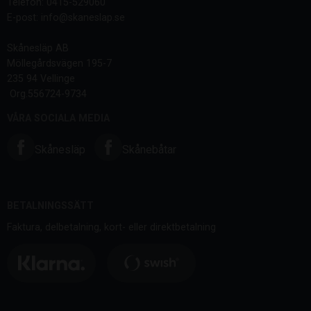
Telefon: 0415-529060
E-post: info@skaneslap.se
Skånesläp AB
Möllegårdsvägen 195-7
235 94 Vellinge
Org.556724-9734
VÅRA SOCIALA MEDIA
Skånesläp
Skånebåtar
BETALNINGSSÄTT
Faktura, delbetalning, kort- eller direktbetalning