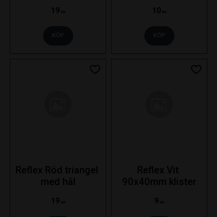
69x31.5mm
19
10
KR
KR
KÖP
KÖP
Lägg till i favoriter
Lägg ti
Reflex Röd triangel 
Reflex Vit 
med hål
90x40mm klister
19
9
KR
KR