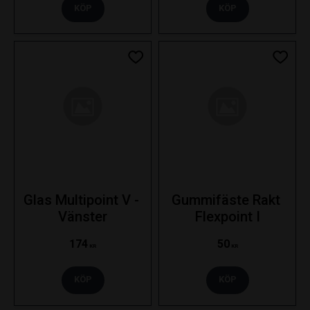
KÖP
KÖP
Lägg till i favoriter
Lägg ti
Glas Multipoint V - 
Gummifäste Rakt 
Vänster
Flexpoint I
174
50
KR
KR
KÖP
KÖP