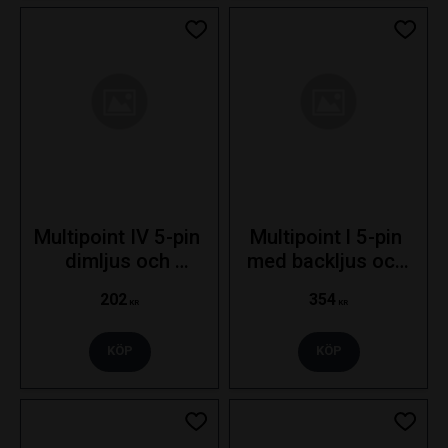
Lägg till i favoriter
Lägg ti
Multipoint IV 5-pin 
Multipoint l 5-pin 
dimljus och 
med backljus och 
skyltbelysning - 
skyltbelysning - 
202
354
Vänster
Höger
KR
KR
KÖP
KÖP
Lägg till i favoriter
Lägg ti