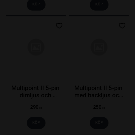
KÖP
KÖP
Lägg till i favoriter
Lägg ti
Multipoint II 5-pin 
Multipoint II 5-pin 
dimljus och 
med backljus och 
skyltbelysning 
skyltbelysning - 
290
250
nedåt - Vänster
Höger
KR
KR
KÖP
KÖP