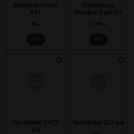
Skyltlykta Radex 
Släpkablage 
801
Backljus 5-pin/DT
56
1 495
KR
KR
KÖP
KÖP
Lägg till i favoriter
Lägg ti
Spiralkabel 2x13-
Spiralkabel 2x7-pol
pol