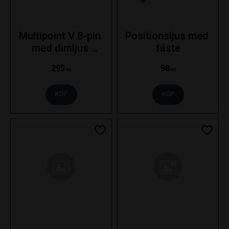
Multipoint V 8-pin 
Positionsljus med 
med dimljus 
fäste
backljus och 
295
98
skyltbelysning - 
KR
KR
Vänster
KÖP
KÖP
Lägg till i favoriter
Lägg ti